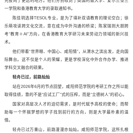
光投向了更远的地方。他们分别收到了英国利兹大学、爱尔兰圣三
一学院和香港教育大学的录取通知书。
陈佳玥选择TESOL专业，是为了填补双语教育的理论空白；徐
乐萌攻读跨文化交流，意在成为中外沟通的桥梁；陈家瑞则大胆跨
考“教育＋AI”方向，在香港教育大学研习未来劳动力领域的新兴技
术。
他们带着“世界眼、中国心、咸阳情”，从渭水之滨出发，走向国
际舞台。这不仅是个人的荣耀，更是学校深化中外合作办学、推进
学科交叉融合的硕果。
轻舟已过，前路灿灿
站在2026年6月的节点回望，咸阳师范学院的考研工作之所以能
取得佳绩，靠的不是“应试工厂”式的压榨，而是“立德树人”的初心。
国家对高层次人才的迫切需求，是时代赋予高校的使命；而帮
助每一个怀揣梦想的学子找到前行的方向，则是大学最朴素的温
情。
轻舟已过万重山，前路漫漫亦灿灿。咸阳师范学院，这所扎根