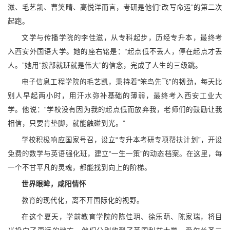
滋、毛艺凯、曹笑晴、高悦洋而言，考研是他们“改写命运”的第二次
起跑。
文学与传播学院的李佳滋，从专科起步，历经专升本，最终考
入西安外国语大学。她的座右铭是：“起点低不丢人，停在起点才丢
人。”她用“按部就班就是伟大”的信念，完成了人生的三级跳。
电子信息工程学院的毛艺凯，秉持着“笨鸟先飞”的韧劲，每天比
别人早起两小时，用汗水弥补基础的薄弱，最终考入西安工业大
学。他说：“学校没有因为我的起点低而放弃我，老师们的鼓励让我
相信，只要肯垫脚，就能触碰到光。”
学校积极响应国家号召，设立“专升本考研专项帮扶计划”，开设
免费的数学与英语强化班，建立“一生一策”的动态档案。在这里，每
一个不甘平凡的灵魂，都能找到向上的阶梯。
世界眼眸，咸阳情怀
教育的现代化，离不开国际化的视野。
在这个夏天，学前教育学院的陈佳玥、徐乐萌、陈家瑞，将目