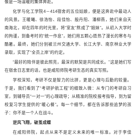
像是一场温暖的集体奔赴。
化学与化工学院4－414宿舍的五位姑娘，便是这奔赴中最动人
的风景。王暖曦、徐浩怡、段佳怡、殷丹阳、潘柳燕，她们来自天
南海北，却在四年的时光里，将“室友”熬成了“姐妹”。从初入大学时
的拘谨，到备考时的“统一作息”，她们用五颗心焐热了漫长的寒冬与
酷暑。最终，她们分别被兰州交通大学、长江大学、南京林业大学
录取，实现了“全员上岸”的约定。
“最好的陪伴是彼此照亮，最深的默契是共同成长。”这是她们写
在宿舍日志里的话，也是咸阳师院考研生态的真实写照。
学校深知，考研不仅是智力的比拼，更是心理与后勤的较量。
于是，我们看到了“考研护航工程”的细致入微：从专门的考研自习
室，到辅导员“一对一”的心理疏导；从精准的院校报考指导，到为留
校复习学生提供的“暖心餐”。每一个细节，都在告诉那些追梦的孩
子：你不是一个人在战斗。
逆风飞翔，破茧成蝶
在咸阳师院，起点从来不是定义未来的唯一标准。对于李佳