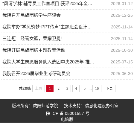
“风清学林”辅导员工作室项目 获评2025年全国联建共建优秀案例
2026-01-12
我院召开民族团结学生座谈会
2025-12-25
我院举办“学风筑梦·PPT传声”主题班会设计大赛决赛
2025-11-14
三连冠！经管女篮，荣耀卫冕！
2025-11-14
我院开展民族团结主题教育活动
2025-10-30
我院大学生志愿服务队入选团中央2025年“推普助力乡村振兴”全国大学生暑期社会实践志愿服务活动参与协同团队
2025-07-15
我院召开2026届毕业生考研动员会
2025-06-30
...
共230条
上页
1
2
3
4
5
16
下页
版权所有：咸阳师范学院 技术支持：信息化建设办公室
陕 ICP 备 05001587 号
电脑版