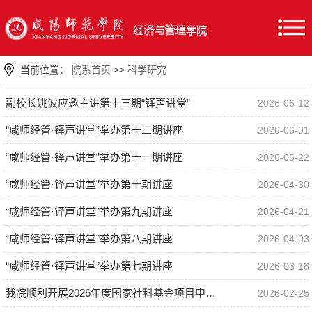
当前位置：
院系首页
>>
科学研究
副校长姚波应邀主讲第十三期“铎声讲堂”
2026-06-12
“咸师经管·铎声讲堂”举办第十二期讲座
2026-06-01
“咸师经管·铎声讲堂”举办第十一期讲座
2026-05-22
“咸师经管·铎声讲堂”举办第十期讲座
2026-04-30
“咸师经管·铎声讲堂”举办第九期讲座
2026-04-21
“咸师经管·铎声讲堂”举办第八期讲座
2026-04-03
“咸师经管·铎声讲堂”举办第七期讲座
2026-03-18
我院顺利开展2026年度国家社科基金项目申报第二轮打磨活动
2026-02-25